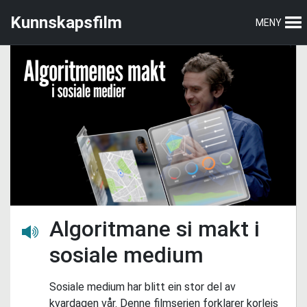
Hopp
Hopp
Kunnskapsfilm
MENY
til
til
hovedmeny
hovedinnhold
Algoritmane si makt i
Lytt her
sosiale medium
Sosiale medium har blitt ein stor del av
kvardagen vår. Denne filmserien forklarer korleis