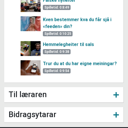
Falske nyheiter
Spilletid: 0:8:49
Kven bestemmer kva du får sjå i
«feeden» din?
Spilletid: 0:10:25
Hemmelegheiter til sals
Spilletid: 0:9:38
Trur du at du har eigne meiningar?
Spilletid: 0:9:54
Til læraren
Dette læremiddelet består av fem filmar (på 8-10
minutt kvar) med tilhøyrande oppgåver. Læremiddelet
Bidragsytarar
vil gje elevane kunnskap om den utbreidde bruken av
Læremiddelet er finansiert av Utdanningsdirektoratet
sosiale medium og kva konsekvensar det kan ha på