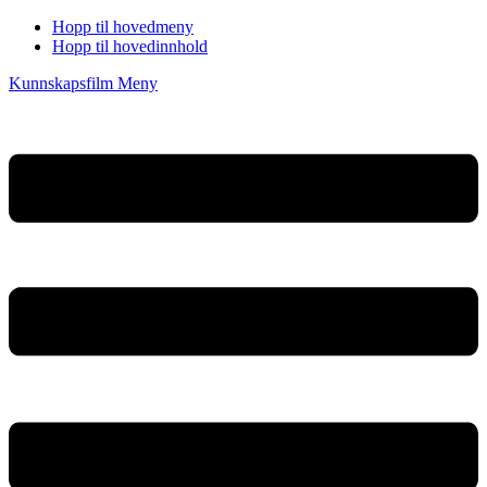
Hopp til hovedmeny
Hopp til hovedinnhold
Kunnskapsfilm
Meny