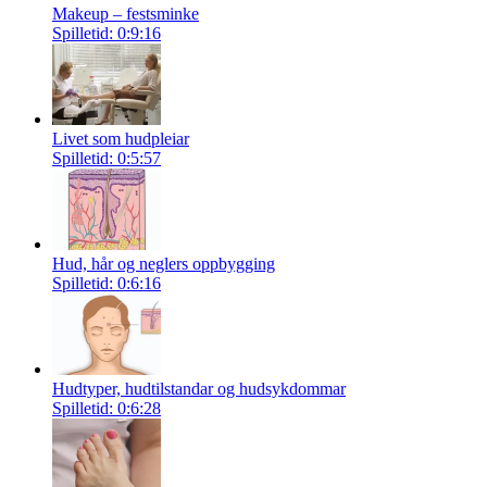
Makeup – festsminke
Spilletid: 0:9:16
Livet som hudpleiar
Spilletid: 0:5:57
Hud, hår og neglers oppbygging
Spilletid: 0:6:16
Hudtyper, hudtilstandar og hudsykdommar
Spilletid: 0:6:28