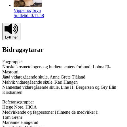
Vipper og bryn
Spilletid: 0:11:58
Lytt her
Bidragsytarar
Faggruppe:
Norske kosmetologers og hudterapeuters forbund, Lobna El-
Masrouri
Jåttå vidaregåaende skule, Anne Grete Tjåland
Malvik vidaregåaende skule, Kari Haugen
Nannestad vidaregåaende skule, Line H. Bergersen og Gry Elin
Kristiansen
Referansegruppe:
Hæge Nore, HiOA
Medvirkende og fagpersoner i filmene de medvirker i:
Tom Greni
Marianne Haugerud