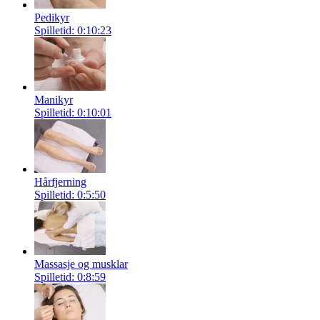
Pedikyr
Spilletid: 0:10:23
Manikyr
Spilletid: 0:10:01
Hårfjerning
Spilletid: 0:5:50
Massasje og musklar
Spilletid: 0:8:59