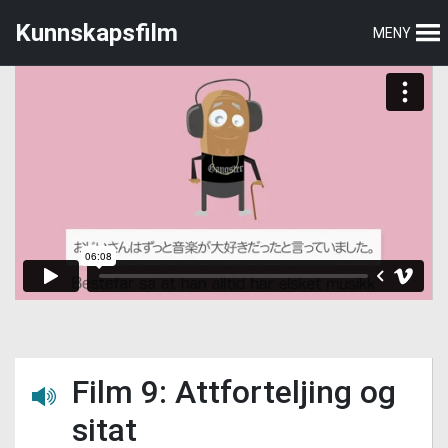
Hopp
Hopp
Kunnskapsfilm
MENY
til
til
hovedmeny
hovedinnhold
Film 9: Attforteljing og
Lytt her
sitat