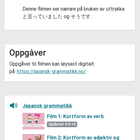
Denne filmen ser nærare på bruken av uttrykka
と言っていました
og
そうです
.
Oppgåver
Oppgåver til filmen kan løysast digitalt
på:
https://japansk-grammatikk.no/
Lytt her
Japansk grammatikk
Film 1: Kortform av verb
Spilletid: 0:9:10
Film 2: Kortform av adjektiv og