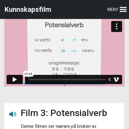
Hopp
Hopp
Kunnskapsfilm
MENY
til
til
hovedmeny
hovedinnhold
Film 3: Potensialverb
Lytt her
Denne filmen ser nærare på bruken av