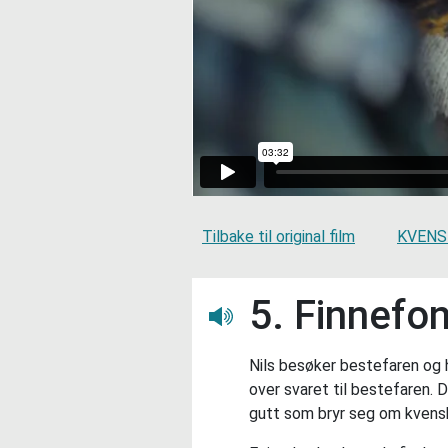
Tilbake til original film
KVENSK
5. Finnefo
Lytt her
Nils besøker bestefaren og 
over svaret til bestefaren. 
gutt som bryr seg om kvensk 