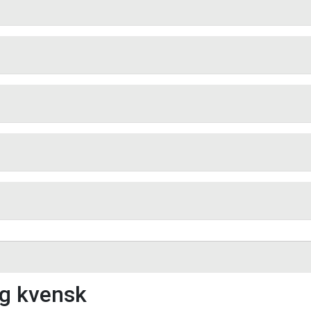
 det sagt noko om vêret på radioen. Lytt ein gong til, og 
søk å finne ei oppskrift på "uunipannukakko," og skriv d
leg og munnleg kva "uunipannukakko" inneheld av ingred
d forslag til kva ein kan ha oppå "uunipannukakko" som
Omset tilbehøret du har foreslått i oppgåve 14 til kven
ng kvensk