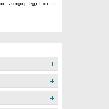
 undervisningsopplegget for denne
kva kommune er det på
?