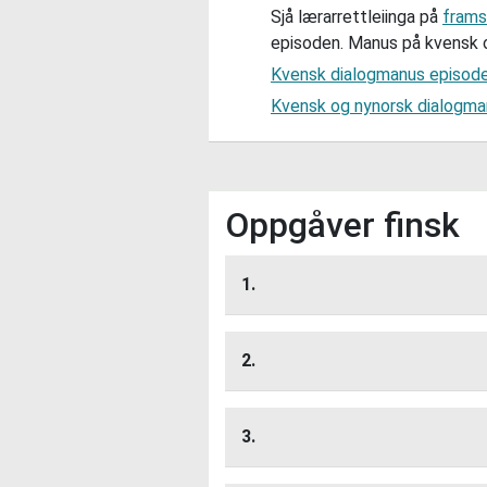
Sjå lærarrettleiinga på
frams
episoden. Manus på kvensk 
Kvensk dialogmanus episod
Kvensk og nynorsk dialogma
Oppgåver finsk
1.
Lytt her
2.
Ein kommune heiter "Omas
Lytt her
norsk?
3.
Alternativ 1:
Kvænangen
Lytt her