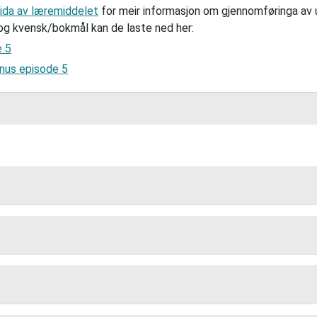
ida av læremiddelet
for meir informasjon om gjennomføringa av
og kvensk/bokmål kan de laste ned her:
e 5
nus episode 5
Kva har Nils med seg til bestefaren?
Alternativ 1:
Kahvijuusto
vuono" på kvensk og står skrive på lua til Nils, men 
Alternativ 2:
Lihakeitto
Alternativ 3:
Uunipannukakku
Kva finsk ord bruker Nils om sin bestefar i manuset