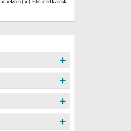
deospelaren (cc). Film med kvensk
kva kommune er det på