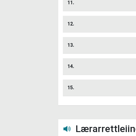
11.
Når Nils kjem inn, blir
Lytt her
12.
For
Lytt her
13.
Beskriv skrift
Lytt her
14.
Kom me
Lytt her
15.
Lytt her
Lærarrettleii
Lytt her