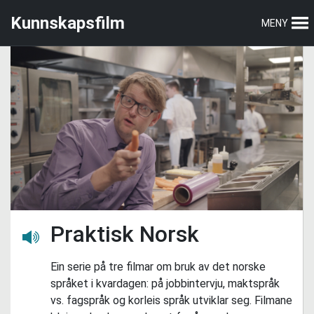
Hopp
Hopp
Kunnskapsfilm
MENY
til
til
hovedmeny
hovedinnhold
Praktisk Norsk
Lytt her
Ein serie på tre filmar om bruk av det norske
språket i kvardagen: på jobbintervju, maktspråk
vs. fagspråk og korleis språk utviklar seg. Filmane