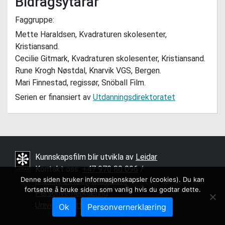
Bidragsytarar
Faggruppe:
Mette Haraldsen, Kvadraturen skolesenter,
Kristiansand.
Cecilie Gitmark, Kvadraturen skolesenter, Kristiansand.
Rune Krogh Nøstdal, Knarvik VGS, Bergen.
Mari Finnestad, regissør, Snöball Film.
Serien er finansiert av
Utdanningsdirektoratet
Kunnskapsfilm blir utvikla av
Leidar
Kontakt oss:
+47 970 80 096
/ ­
Denne siden bruker informasjonskapsler (cookies). Du kan
mari.finnestad@leidar.com
fortsette å bruke siden som vanlig hvis du godtar dette.
Personvernerklæring
Universell utforming
Ok
Personvernerklæring