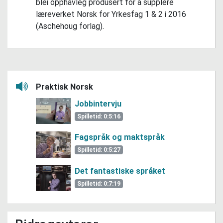
blei opphavleg produsert for å supplere
læreverket Norsk for Yrkesfag 1 & 2 i 2016
(Aschehoug forlag).
Lytt her
Praktisk Norsk
Jobbintervju
Spilletid: 0:5:16
Fagspråk og maktspråk
Spilletid: 0:5:27
Det fantastiske språket
Spilletid: 0:7:19