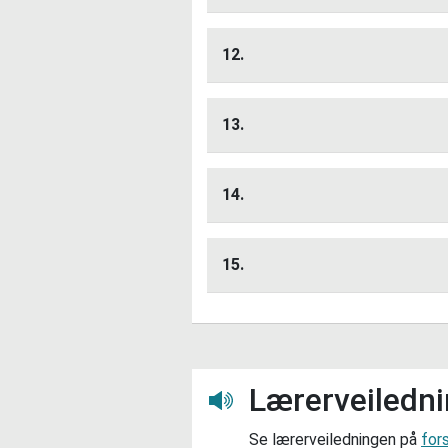
Hva ville du sagt om en a
Lytt her
til denne vennen.
12.
Se for deg at du skal arr
Lytt her
Skriv en handleliste på k
13.
Lag
Lytt her
14.
Trenger du hjelp?
Lytt her
Les beskrivels
Lytt her
Lytt her
Hint
15.
Lytt her
Lærerveiledn
Lytt her
Se lærerveiledningen på
for