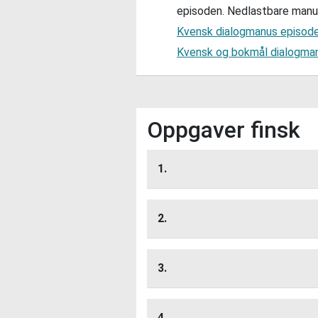
episoden. Nedlastbare manus
Kvensk dialogmanus episod
Kvensk og bokmål dialogma
Oppgaver finsk
1.
Lytt her
2.
Lytt her
3.
Lytt her
4.