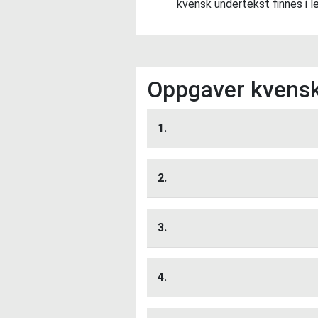
kvensk undertekst finnes i l
Oppgaver kvens
1.
Lytt her
2.
Lytt her
3.
Lytt her
4.
Lytt her