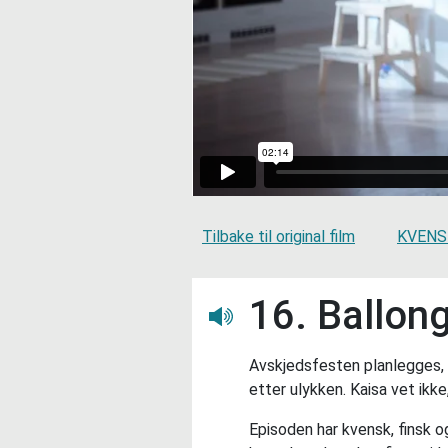
Tilbake til original film
KVENSK
16. Ballon
Lytt her
Avskjedsfesten planlegges, p
etter ulykken. Kaisa vet ik
Episoden har kvensk, finsk og