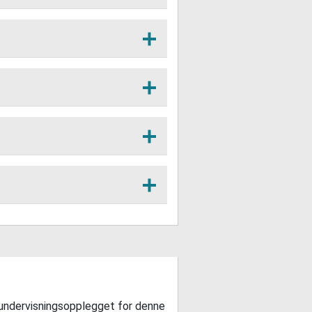
v ned to ting du ville sagt
kjøpt inn av mat og ting?
filmen.
hvem du beskriver.
ime.
undervisningsopplegget for denne