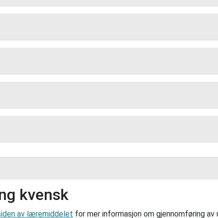
v vennene dine sa at bestefaren kunne stoppe blod? Skri
angere en avskjedsfest for en du kjenner, hva måtte du 
vensk.
 en personbeskrivelse på kvensk om en av personene i 
en for en i klassen eller læreren, som prøver å gjette 
Velg deg tre ord fra filmen som du vil øve på til neste t
ing kvensk
siden av læremiddelet
for mer informasjon om gjennomføring av 