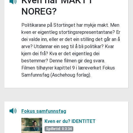
Lytt her
NOREG?
Politikarane på Stortinget har mykje makt. Men
kven er eigentleg stortingsrepresentantane? Er
dei valde inn, eller er det ein stilling det går an å
arve? Utdannar ein seg til å bli politikar? Kvar
kjem dei frå? Kva er det eigentleg dei
bestemmer? Denne filmen gir deg svara.
Filmen tilhøyrer kapittel 9 i læreverket Fokus
Samfunnsfag (Aschehoug forlag).
Lytt her
Fokus samfunnsfag
Kven er du? IDENTITET
Spilletid: 0:3:34