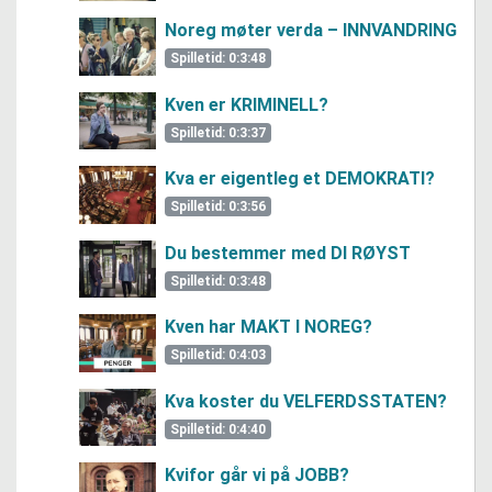
Noreg møter verda – INNVANDRING
Spilletid: 0:3:48
Kven er KRIMINELL?
Spilletid: 0:3:37
Kva er eigentleg et DEMOKRATI?
Spilletid: 0:3:56
Du bestemmer med DI RØYST
Spilletid: 0:3:48
Kven har MAKT I NOREG?
Spilletid: 0:4:03
Kva koster du VELFERDSSTATEN?
Spilletid: 0:4:40
Kvifor går vi på JOBB?