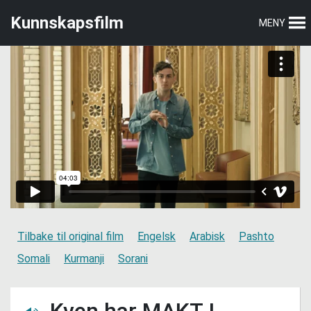
Hopp
Hopp
Kunnskapsfilm
MENY
til
til
hovedmeny
hovedinnhold
Tilbake til original film
Engelsk
Arabisk
Pashto
Somali
Kurmanji
Sorani
Kven har MAKT I