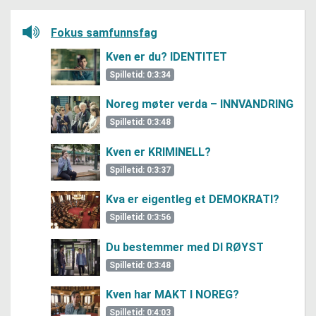
Lytt her
Fokus samfunnsfag
Kven er du? IDENTITET
Spilletid: 0:3:34
Noreg møter verda – INNVANDRING
Spilletid: 0:3:48
Kven er KRIMINELL?
Spilletid: 0:3:37
Kva er eigentleg et DEMOKRATI?
Spilletid: 0:3:56
Du bestemmer med DI RØYST
Spilletid: 0:3:48
Kven har MAKT I NOREG?
Spilletid: 0:4:03