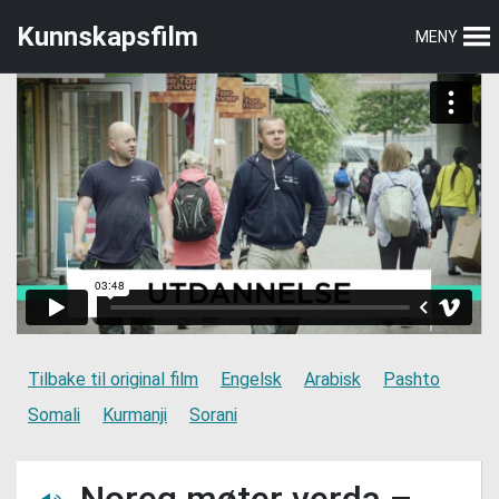
Hopp
Hopp
Kunnskapsfilm
MENY
til
til
hovedmeny
hovedinnhold
Tilbake til original film
Engelsk
Arabisk
Pashto
Somali
Kurmanji
Sorani
Noreg møter verda –