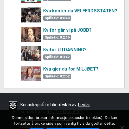
Kva koster du VELFERDSSTATEN?
Spilletid: 0:4:40
Kvifor går vi på JOBB?
Spilletid: 0:2:16
Kvifor UTDANNING?
Spilletid: 0:3:42
Kva gjer du for MILJØET?
Spilletid: 0:2:52
Kunnskapsfilm blir utvikla av
Leidar
Kontakt oss:
+47 970 80 096
/ ­
Denne siden bruker informasjonskapsler (cookies). Du kan
mari.finnestad@leidar.com
fortsette å bruke siden som vanlig hvis du godtar dette.
Personvernerklæring