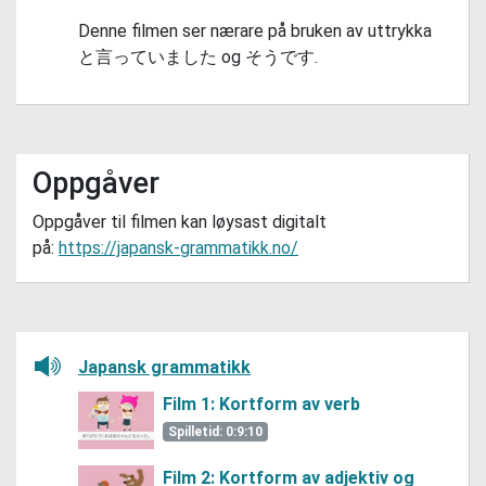
Denne filmen ser nærare på bruken av uttrykka
と言っていました
og
そうです
.
Oppgåver
Oppgåver til filmen kan løysast digitalt
på:
https://japansk-grammatikk.no/
Lytt her
Japansk grammatikk
Film 1: Kortform av verb
Spilletid: 0:9:10
Film 2: Kortform av adjektiv og