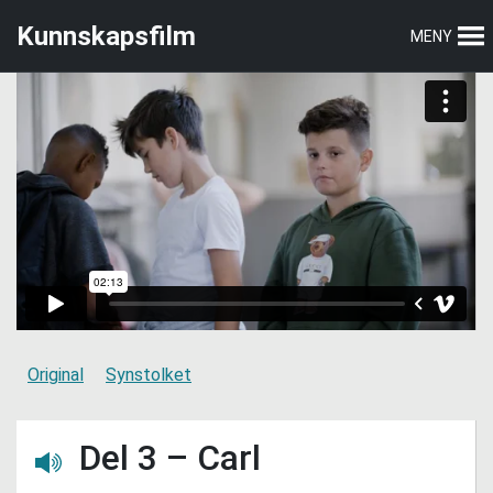
Hopp
Hopp
Kunnskapsfilm
MENY
til
til
hovedmeny
hovedinnhold
Original
Synstolket
Del 3 – Carl
Lytt her