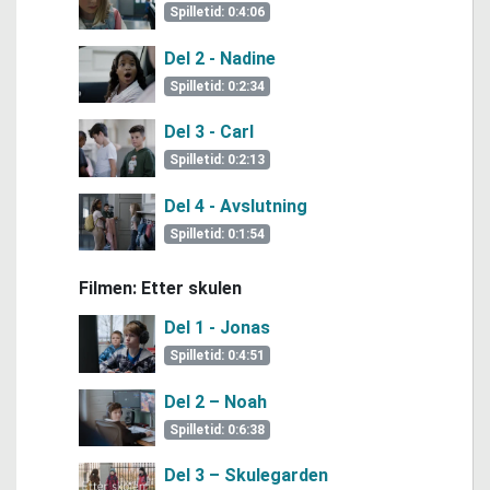
Spilletid: 0:4:06
Del 2 - Nadine
Spilletid: 0:2:34
Del 3 - Carl
Spilletid: 0:2:13
Del 4 - Avslutning
Spilletid: 0:1:54
Filmen: Etter skulen
Del 1 - Jonas
Spilletid: 0:4:51
Del 2 – Noah
Spilletid: 0:6:38
Del 3 – Skulegarden