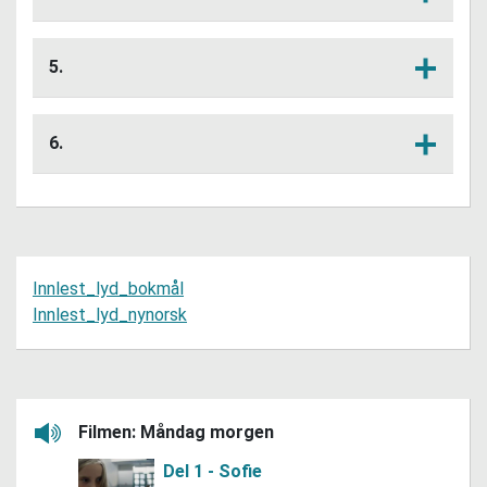
Har du opplevd noko liknande sjølv? At
Lytt her
nokon oppfattar det du seier på ein
5.
annan måte enn slik du meinte det?
Sit saman med læringspartnaren din og
Lytt her
gå gjennom spørsmåla over saman. Har
6.
de lagt merke til det same?
Fyll gjerne inn det de prata om i eit
Lytt her
tankekart.
Innlest_lyd_bokmål
Innlest_lyd_nynorsk
Filmen: Måndag morgen
Lytt her
Del 1 - Sofie