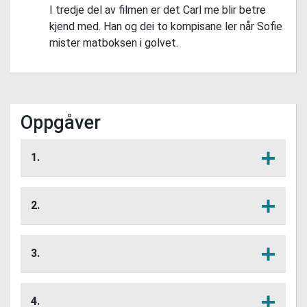
I tredje del av filmen er det Carl me blir betre
kjend med. Han og dei to kompisane ler når Sofie
mister matboksen i golvet.
Oppgåver
1.
Kva skjedde eigentleg her?
Lytt her
2.
Korleis trur de Carl har det no?
Lytt her
3.
Kvifor trur de Sofie løp inn på do når Carl
Lytt her
prøvde å seia noko hyggeleg?
4.