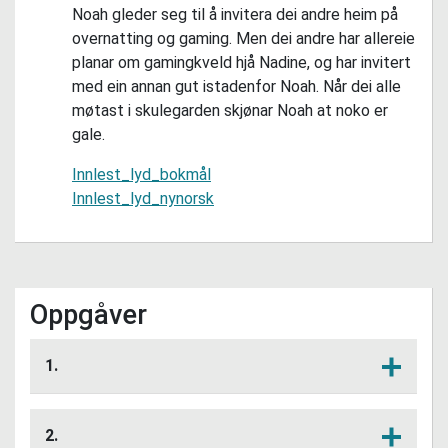
Noah gleder seg til å invitera dei andre heim på
overnatting og gaming. Men dei andre har allereie
planar om gamingkveld hjå Nadine, og har invitert
med ein annan gut istadenfor Noah. Når dei alle
møtast i skulegarden skjønar Noah at noko er
gale.
Innlest_lyd_bokmål
Innlest_lyd_nynorsk
Oppgåver
1.
Kva skjedde her? Gjekk det som elevane
Lytt her
trudde?
2.