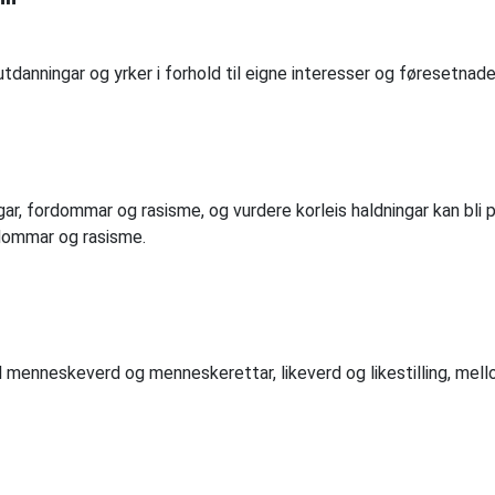
danningar og yrker i forhold til eigne interesser og føresetnade
ar, fordommar og rasisme, og vurdere korleis haldningar kan bli p
dommar og rasisme.
l menneskeverd og menneskerettar, likeverd og likestilling, mel