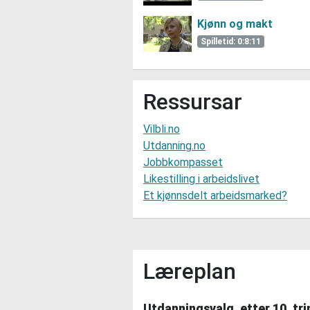
Kjønn og makt
Spilletid: 0:8:11
Ressursar
Vilbli.no
Utdanning.no
Jobbkompasset
Likestilling i arbeidslivet
Et kjønnsdelt arbeidsmarked?
Læreplan
Utdanningsvalg, etter 10. tri