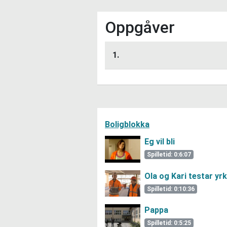
Oppgåver
1.
Lytt her
Boligblokka
Eg vil bli
Spilletid: 0:6:07
Ola og Kari testar yr
Spilletid: 0:10:36
Pappa
Spilletid: 0:5:25