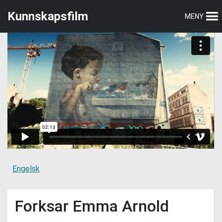
Hopp
Hopp
Kunnskapsfilm
MENY
til
til
hovedmeny
hovedinnhold
Engelsk
Forksar Emma Arnold