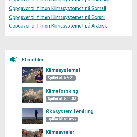
Oppgaver til filmen Klimasystemet på Somali
Oppgaver til filmen Klimasystemet på Sorani
Oppgaver til filmen Klimasystemet på Arabisk
Lytt her
Klimafilm
Klimasystemet
Spilletid: 0:9:21
Klimaforsking
Spilletid: 0:11:52
Økosystem i endring
Spilletid: 0:10:57
Klimaavtalar