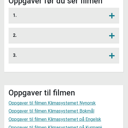
Oppgåver før du ser filmen
1.
Kva er forskjellen på klima og vêr?
Lytt her
2.
Kva er det som påverkar temperaturen
Lytt her
på jorda?
3.
Korleis har klimaet endra seg gjennom
Lytt her
tusenvis av år?
Oppgaver til filmen
Oppgaver til filmen Klimasystemet Nynorsk
Oppgaver til filmen Klimasystemet Bokmål
Oppgaver til filmen Klimasystemet på Engelsk
Oppgaver til filmen Klimasystemet på Kurmanji