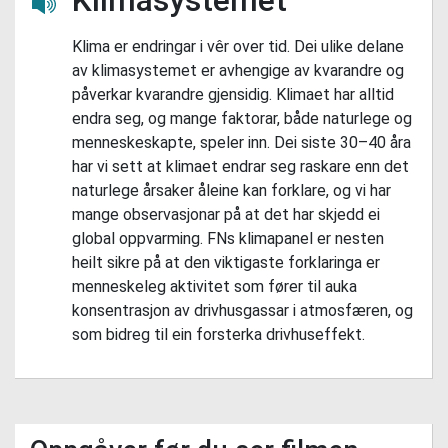
Lytt her
Klima er endringar i vêr over tid. Dei ulike delane
av klimasystemet er avhengige av kvarandre og
påverkar kvarandre gjensidig. Klimaet har alltid
endra seg, og mange faktorar, både naturlege og
menneskeskapte, speler inn. Dei siste 30–40 åra
har vi sett at klimaet endrar seg raskare enn det
naturlege årsaker åleine kan forklare, og vi har
mange observasjonar på at det har skjedd ei
global oppvarming. FNs klimapanel er nesten
heilt sikre på at den viktigaste forklaringa er
menneskeleg aktivitet som fører til auka
konsentrasjon av drivhusgassar i atmosfæren, og
som bidreg til ein forsterka drivhuseffekt.