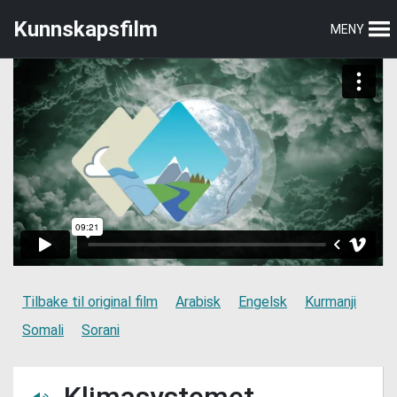
Hopp
Hopp
Kunnskapsfilm
MENY
til
til
hovedmeny
hovedinnhold
Tilbake til original film
Arabisk
Engelsk
Kurmanji
Somali
Sorani
Klimasystemet