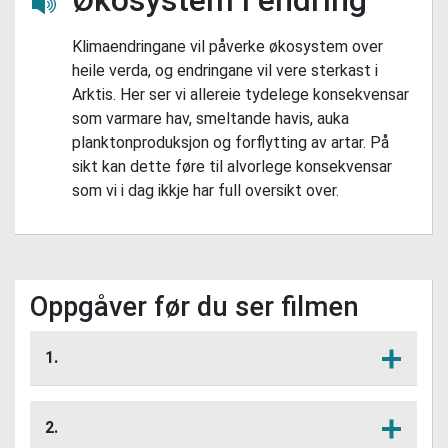
Lytt her
Klimaendringane vil påverke økosystem over
heile verda, og endringane vil vere sterkast i
Arktis. Her ser vi allereie tydelege konsekvensar
som varmare hav, smeltande havis, auka
planktonproduksjon og forflytting av artar. På
sikt kan dette føre til alvorlege konsekvensar
som vi i dag ikkje har full oversikt over.
Oppgåver før du ser filmen
1.
Kva er eit økosystem?
Lytt her
2.