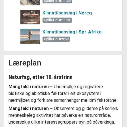
Spilletid: 0:11:39
Klimatilpassing i Noreg
Spilletid: 0:11:01
Klimatilpassing i Sør-Afrika
Spilletid: 0:9:59
Læreplan
Naturfag, etter 10. årstrinn
Mangfald i naturen
–
Undersøkje og registrere
biotiske og abiotiske faktorar i eit økosystem i
nærmiljøet og forklare samanhengar mellom faktorane.
Mangfald i naturen –
Observere og gi døme på korleis
menneskeleg aktivitet har påverka eit naturområde,
undersøkje ulike interessegruppers syn på påverkinga,