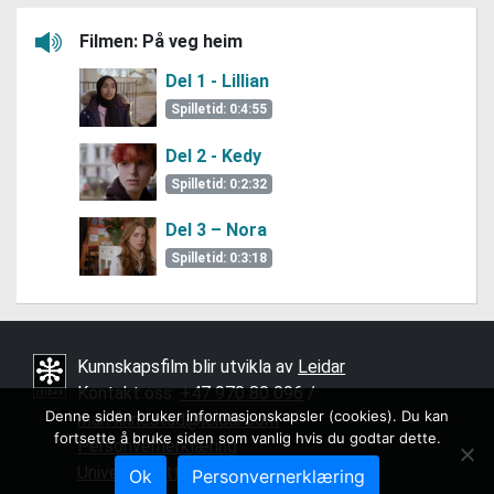
Filmen: På veg heim
Lytt her
Del 1 - Lillian
Spilletid: 0:4:55
Del 2 - Kedy
Spilletid: 0:2:32
Del 3 – Nora
Spilletid: 0:3:18
Kunnskapsfilm blir utvikla av
Leidar
Kontakt oss:
+47 970 80 096
/ ­
Denne siden bruker informasjonskapsler (cookies). Du kan
mari.finnestad@leidar.com
fortsette å bruke siden som vanlig hvis du godtar dette.
Personvernerklæring
Universell utforming
Ok
Personvernerklæring