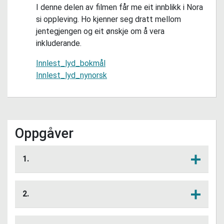
I denne delen av filmen får me eit innblikk i Nora
si oppleving. Ho kjenner seg dratt mellom
jentegjengen og eit ønskje om å vera
inkluderande.
Innlest_lyd_bokmål
Innlest_lyd_nynorsk
Oppgåver
1.
Kva trur de Nora tenkjer om det som
Lytt her
skjer?
2.
Har du vore i ein liknande situasjon som
Lytt her
Nora nokon gong? Korleis var den