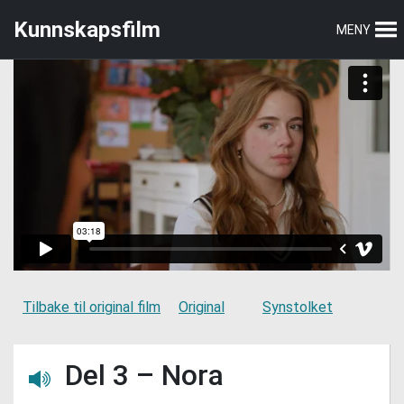
Hopp
Hopp
Kunnskapsfilm
MENY
til
til
hovedmeny
hovedinnhold
Tilbake til original film
Original
Synstolket
Del 3 – Nora
Lytt her