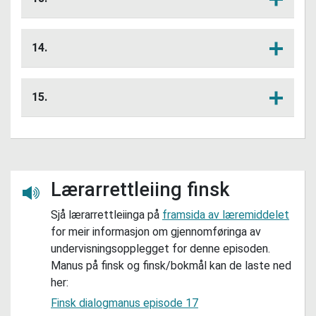
på finsk?
Familien til Aaron flyttar fordi foreldra
Lytt her
har fått nye jobbar. Kva slags yrker kan
14.
du på finsk?
Å flytte er "muuttaa" på finsk. Bøy dette
Lytt her
verbet i presens 1., 2. og 3. person
15.
eintal.
Bøy verbet "muuttaa" på same måte
Lytt her
som i oppgåve 14, men i preteritum.
Lærarrettleiing finsk
Lytt her
Sjå lærarrettleiinga på
framsida av læremiddelet
for meir informasjon om gjennomføringa av
undervisningsopplegget for denne episoden.
Manus på finsk og finsk/bokmål kan de laste ned
her:
Finsk dialogmanus episode 17