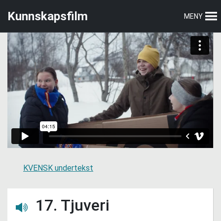
Hopp
Hopp
Kunnskapsfilm
MENY
til
til
hovedmeny
hovedinnhold
KVENSK undertekst
17. Tjuveri
Lytt her