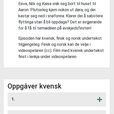
Eeva, Nils og Kaisa snik seg bort til huset til
Aaron. Plutseleg kjem nokon ut døra, og dei
kastar seg ned i snøfonna. Klarer dei å sabotere
flyttinga utan å bli oppdaga? Det er avgjerande
for å få til temaidéen på avskjedsfesten!
Episoden har kvensk, finsk og norsk undertekst
tilgjengeleg. Finsk og norsk kan de velje i
videospelaren (cc). Film med kvensk undertekst
finst i lenkja under videospelaren.
Oppgåver kvensk
1.
Kva er det faren til Aaron ber om å låne?
Lytt her