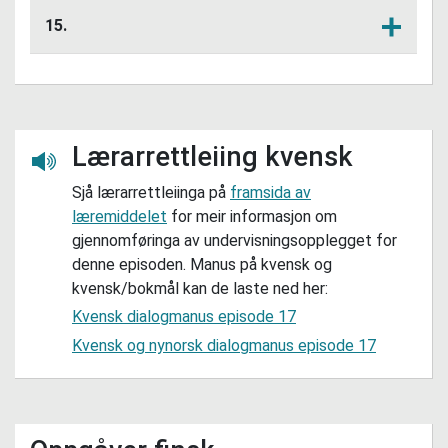
dette verbet i presens 1., 2. og 3. person
15.
eintal.
Bøy verbet "siirttyyt" på same måte som
Lytt her
i oppgåve 14, men i preteritum.
Lærarrettleiing kvensk
Lytt her
Sjå lærarrettleiinga på
framsida av
læremiddelet
for meir informasjon om
gjennomføringa av undervisningsopplegget for
denne episoden. Manus på kvensk og
kvensk/bokmål kan de laste ned her:
Kvensk dialogmanus episode 17
Kvensk og nynorsk dialogmanus episode 17