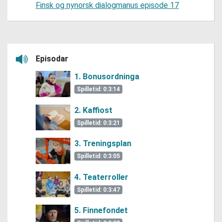
Finsk og nynorsk dialogmanus episode 17
Episodar
Lytt her
1. Bonusordninga
Spilletid: 0:3:14
2. Kaffiost
Spilletid: 0:3:21
3. Treningsplan
Spilletid: 0:3:05
4. Teaterroller
Spilletid: 0:3:47
5. Finnefondet