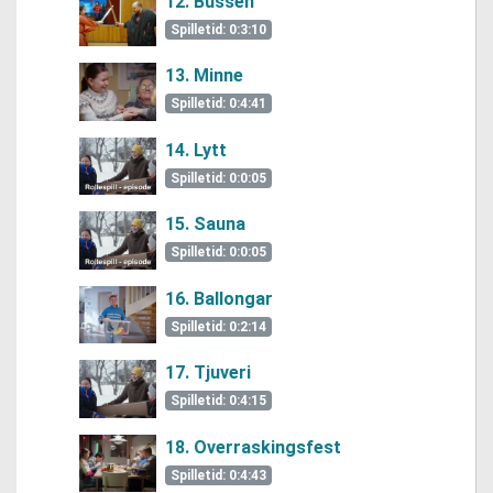
12. Bussen
Spilletid: 0:3:10
13. Minne
Spilletid: 0:4:41
14. Lytt
Spilletid: 0:0:05
15. Sauna
Spilletid: 0:0:05
16. Ballongar
Spilletid: 0:2:14
17. Tjuveri
Spilletid: 0:4:15
18. Overraskingsfest
Spilletid: 0:4:43