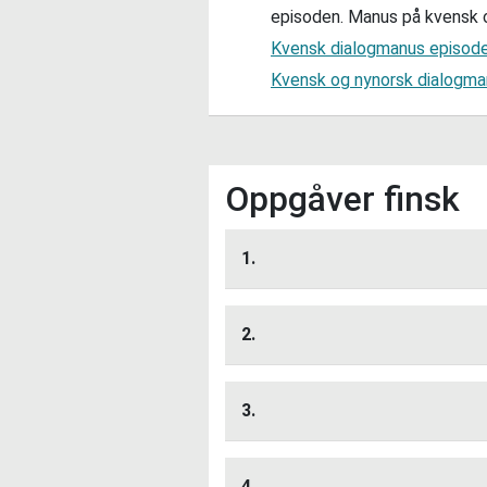
episoden. Manus på kvensk 
Kvensk dialogmanus episod
Kvensk og nynorsk dialogma
Oppgåver finsk
1.
Trenar
Lytt her
2.
Alt
Kra
Lytt her
Alt
Kv
3.
Alt
Vi
Lytt her
4.