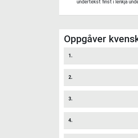
undertekst finst i lenkja und
Oppgåver kvens
1.
Tren
Lytt her
2.
Lytt her
3.
Lytt her
4.
Lytt her