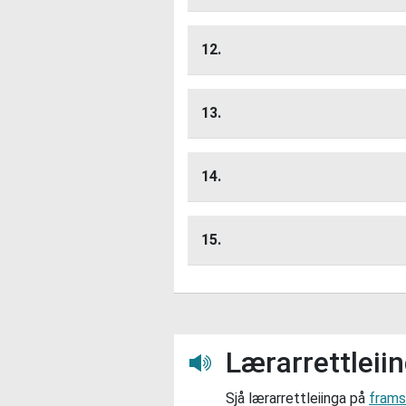
Lytt her
12.
Kjen
Lytt her
13.
Kva for idrettar dr
Lytt her
14.
Driver du eller nokon du
Lytt her
idretten.
15.
Kva ulik
Lytt her
Lærarrettleii
Lytt her
Sjå lærarrettleiinga på
frams