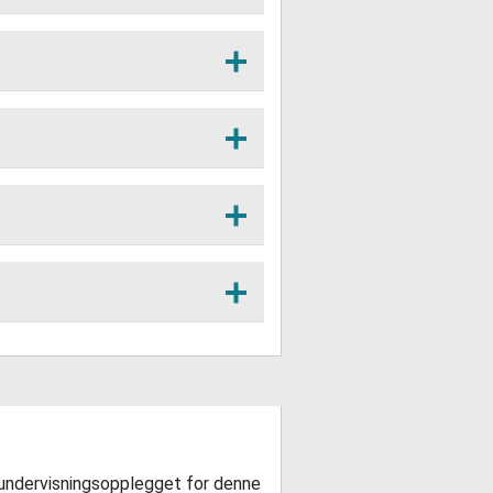
e nokre.
na på desse idrettane?
 som beskriver denne
r på kvensk.
 undervisningsopplegget for denne