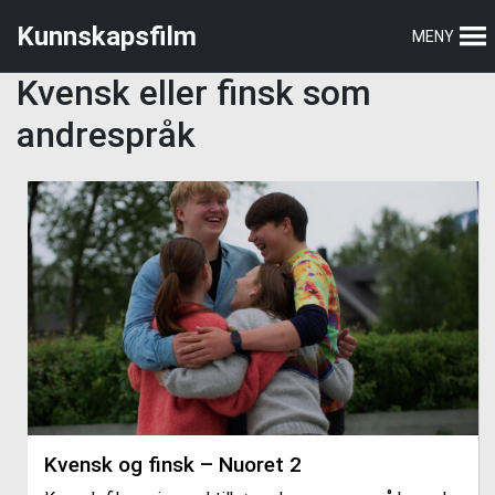
Hopp
Hopp
Kunnskapsfilm
MENY
til
til
hovedmeny
hovedinnhold
Kvensk eller finsk som
andrespråk
Kvensk og finsk – Nuoret 2