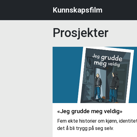
Hopp
Hopp
Kunnskapsfilm
til
til
hovedmeny
hovedinnhold
Prosjekter
«Jeg grudde meg veldig»
Fem ekte historier om kjønn, identite
det å bli trygg på seg selv.