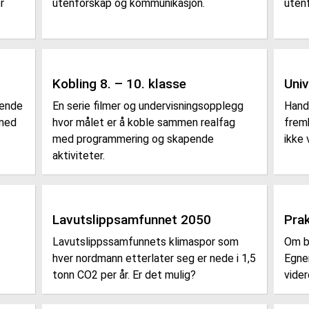
r
utenforskap og kommunikasjon.
uten
Kobling 8. – 10. klasse
Univ
ående
En serie filmer og undervisningsopplegg
Handl
med
hvor målet er å koble sammen realfag
frem
med programmering og skapende
ikke 
aktiviteter.
Lavutslippsamfunnet 2050
Pra
Lavutslippssamfunnets klimaspor som
Om b
hver nordmann etterlater seg er nede i 1,5
Egner
tonn CO2 per år. Er det mulig?
vide