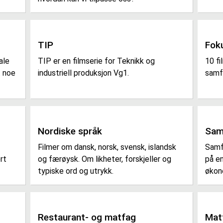
TIP
Fok
ale
TIP er en filmserie for Teknikk og
10 fi
t noe
industriell produksjon Vg1.
samf
Nordiske språk
Sam
Filmer om dansk, norsk, svensk, islandsk
Samf
rt
og færøysk. Om likheter, forskjeller og
på en
typiske ord og utrykk.
økono
Restaurant- og matfag
Mat