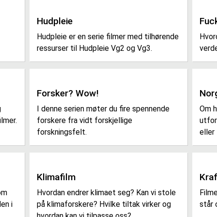
Hudpleie
Fuck
Hudpleie er en serie filmer med tilhørende
Hvord
ressurser til Hudpleie Vg2 og Vg3.
verde
Forsker? Wow!
Norg
g
I denne serien møter du fire spennende
Om h
lmer.
forskere fra vidt forskjellige
utfor
forskningsfelt.
eller
Klimafilm
Kra
 om
Hvordan endrer klimaet seg? Kan vi stole
Filme
en i
på klimaforskere? Hvilke tiltak virker og
står 
hvordan kan vi tilpasse oss?