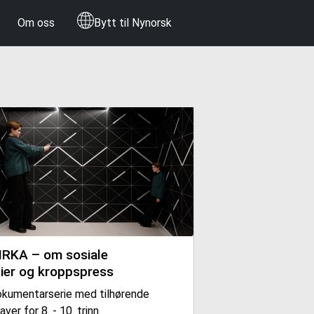
Om oss
Bytt til Nynorsk
IRKA – om sosiale
ier og kroppspress
okumentarserie med tilhørende
ver for 8. - 10. trinn.