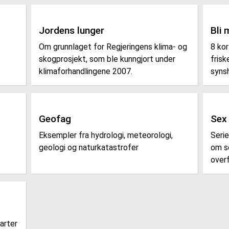
Jordens lunger
Bli 
Om grunnlaget for Regjeringens klima- og
8 kor
skogprosjekt, som ble kunngjort under
frisk
klimaforhandlingene 2007.
syns
Geofag
Sex
Eksempler fra hydrologi, meteorologi,
Serie
geologi og naturkatastrofer
om s
over
arter