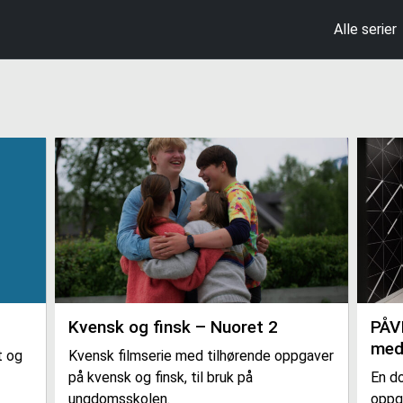
Alle serier
Kvensk og finsk – Nuoret 2
PÅV
med
t og
Kvensk filmserie med tilhørende oppgaver
på kvensk og finsk, til bruk på
En d
ungdomsskolen.
oppga