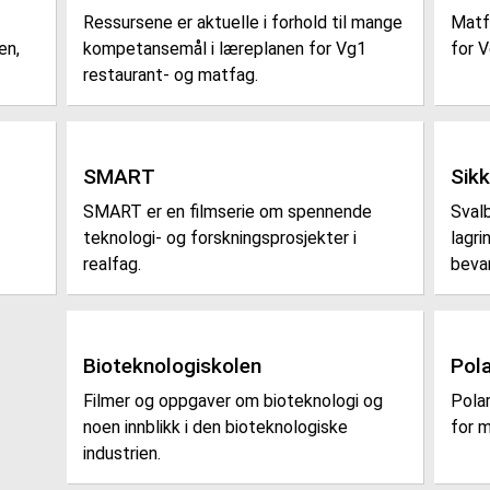
Ressursene er aktuelle i forhold til mange
Matf
en,
kompetansemål i læreplanen for Vg1
for 
restaurant- og matfag.
SMART
Sik
SMART er en filmserie om spennende
Sval
teknologi- og forskningsprosjekter i
lagri
realfag.
beva
Bioteknologiskolen
Pol
Filmer og oppgaver om bioteknologi og
Pola
noen innblikk i den bioteknologiske
for m
industrien.