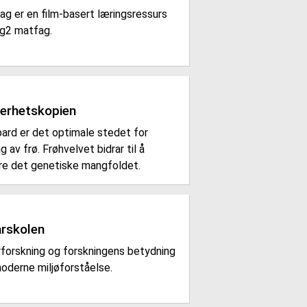
ag er en film-basert læringsressurs
Vg2 matfag.
kerhetskopien
bard er det optimale stedet for
ng av frø. Frøhvelvet bidrar til å
re det genetiske mangfoldet.
arskolen
rforskning og forskningens betydning
oderne miljøforståelse.