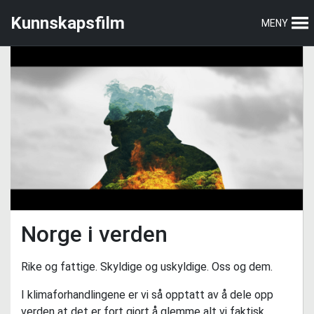
Hopp
Hopp
Kunnskapsfilm
MENY
til
til
hovedmeny
hovedinnhold
Norge i verden
Rike og fattige. Skyldige og uskyldige. Oss og dem.
I klimaforhandlingene er vi så opptatt av å dele opp
verden at det er fort gjort å glemme alt vi faktisk