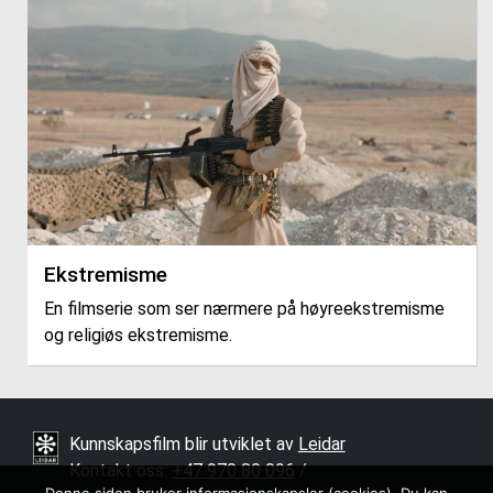
Ekstremisme
En filmserie som ser nærmere på høyreekstremisme
og religiøs ekstremisme.
Kunnskapsfilm blir utviklet av
Leidar
Kontakt oss:
+47 970 80 096
/ ­