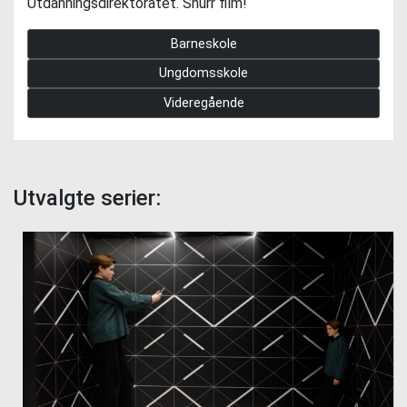
Utdanningsdirektoratet. Snurr film!
Barneskole
Ungdomsskole
Videregående
Utvalgte serier: