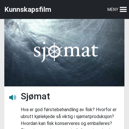
Hopp
Hopp
Kunnskapsfilm
MENY
til
til
hovedmeny
hovedinnhold
Sjømat
Lytt her
Hva er god førstebehandling av fisk? Hvorfor er
ubrutt kjølekjede så viktig i sjømatproduksjon?
Hvordan kan fisk konserveres og emballeres?