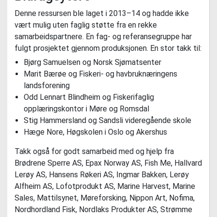
Denne ressursen ble laget i 2013–14 og hadde ikke
vært mulig uten faglig støtte fra en rekke
samarbeidspartnere. En fag- og referansegruppe har
fulgt prosjektet gjennom produksjonen. En stor takk til:
Bjørg Samuelsen og Norsk Sjømatsenter
Marit Bærøe og Fiskeri- og havbruknæringens
landsforening
Odd Lennart Blindheim og Fiskerifaglig
opplæringskontor i Møre og Romsdal
Stig Hammersland og Sandsli videregående skole
Hæge Nore, Høgskolen i Oslo og Akershus
Takk også for godt samarbeid med og hjelp fra
Brødrene Sperre AS, Epax Norway AS, Fish Me, Hallvard
Lerøy AS, Hansens Røkeri AS, Ingmar Bakken, Lerøy
Alfheim AS, Lofotprodukt AS, Marine Harvest, Marine
Sales, Mattilsynet, Møreforsking, Nippon Art, Nofima,
Nordhordland Fisk, Nordlaks Produkter AS, Strømme