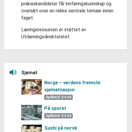
praksiskandidater får innføringskunnskap og
oversikt over en rekke sentrale temaer innen
faget.
Læringsressursen er støttet av
Utdanningsdirektoratet.
Lytt her
Sjømat
Norge – verdens fremste
sjømatnasjon
Spilletid: 0:4:49
På sporet
Spilletid: 0:4:03
Sushi på norsk