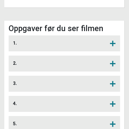
Oppgaver før du ser filmen
1.
Hva vet du om nanoteknologi?
Lytt her
2.
Hva tror du nanoteknologi kan brukes til
Lytt her
innenfor temaet energi?
3.
Hva er forskjellen på fornybar og ikke-
Lytt her
fornybar energi?
4.
Hva tror du menes med begrepet CO2-
Lytt her
fangst?
5.