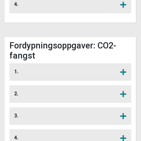
hydrogen som energibærer
4.
(lagringsmedium)?
Hvordan kan nanoteknologi bidra til å
Lytt her
gjøre hydrogenlagring mer effektiv?
Fordypningsoppgaver: CO2-
fangst
1.
Hva er CO2-fangst?
Lytt her
2.
Beskriv hovedprinsippene for CO2-
Lytt her
fangst.
3.
Hvordan bidrar nanoteknologi og
Lytt her
membraner til å gjøre CO2-fangst mer
4.
effektiv?