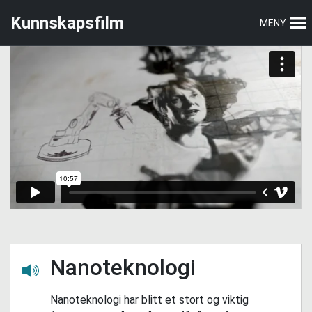
Hopp
Hopp
Kunnskapsfilm
MENY
til
til
hovedmeny
hovedinnhold
Nanoteknologi
Lytt her
Nanoteknologi har blitt et stort og viktig