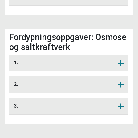
Hvilke fordeler vil det være for
Lytt her
samfunnet med mer effektiv CO2-
fangst?
Fordypningsoppgaver: Osmose
og saltkraftverk
1.
Beskriv hvordan det skapes energi
Lytt her
gjennom osmose.
2.
Hva er hovedutfordringene for å gjøre
Lytt her
saltkraftverk til effektive energikilder?
3.
Hvordan kan nanoteknologi bidra til å
Lytt her
forbedre osmose-prosessen?