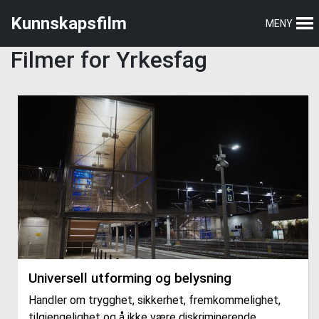
Hopp
Hopp
Kunnskapsfilm
MENY
til
til
hovedmeny
hovedinnhold
Filmer for Yrkesfag
Universell utforming og belysning
Handler om trygghet, sikkerhet, fremkommelighet,
tilgjengelighet og å ikke være diskriminerende.