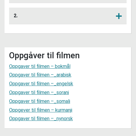
Korleis trur du at økosystem, landbruk,
Lytt her
vegar og bygningar i Noreg kan bli
2.
påverka av klimaendringar?
Trur du at det norske samfunnet er
Lytt her
rusta til å takle meir nedbør,
ekstremvær og havnivåstiging? Grunngi
svaret.
Oppgåver til filmen
Oppgaver til filmen – bokmål
Oppgaver til filmen –_arabisk
Oppgaver til filmen –_engelsk
Oppgaver til filmen –_sorani
Oppgaver til filmen –_somali
Oppgever til filmen – kurmanji
Oppgaver til filmen –_nynorsk