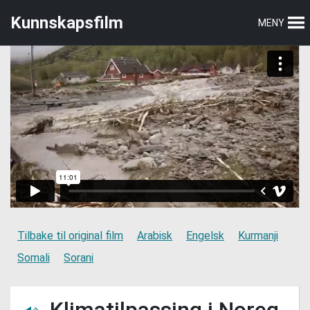
Hopp
Hopp
Kunnskapsfilm
MENY
til
til
hovedmeny
hovedinnhold
Tilbake til original film
Arabisk
Engelsk
Kurmanji
Somali
Sorani
Klimatilpassing i Noreg