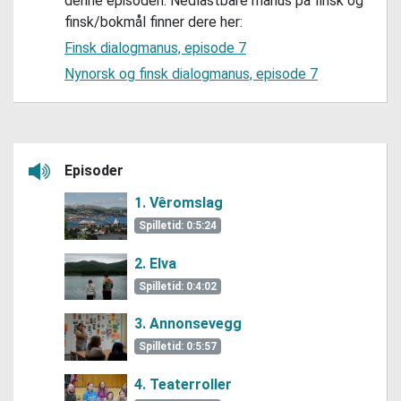
denne episoden. Nedlastbare manus på finsk og
finsk/bokmål finner dere her:
Finsk dialogmanus, episode 7
Nynorsk og finsk dialogmanus, episode 7
Episoder
Lytt her
1. Vêromslag
Spilletid: 0:5:24
2. Elva
Spilletid: 0:4:02
3. Annonsevegg
Spilletid: 0:5:57
4. Teaterroller