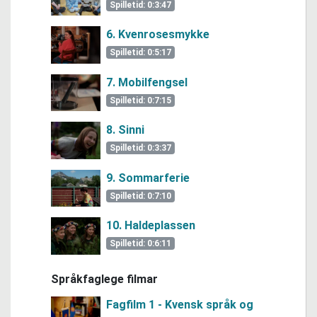
Spilletid: 0:3:47
6. Kvenrosesmykke
Spilletid: 0:5:17
7. Mobilfengsel
Spilletid: 0:7:15
8. Sinni
Spilletid: 0:3:37
9. Sommarferie
Spilletid: 0:7:10
10. Haldeplassen
Spilletid: 0:6:11
Språkfaglege filmar
Fagfilm 1 - Kvensk språk og