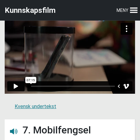
Hopp
Hopp
Kunnskapsfilm
MENY
til
til
hovedmeny
hovedinnhold
Kvensk undertekst
7. Mobilfengsel
Lytt her