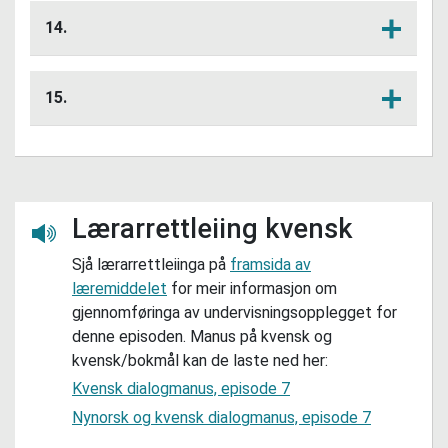
Svar på kvensk.
14.
Lag din eigen plan for å redde elva og
Lytt her
fortel om planen til læringspartnaren din
15.
eller klassen.
Laks kan leve både i elver og i havet.
Lytt her
Korleis er dette mogleg? Finn ut meir om
livssyklusen til laksen og skriv eit
faktaark om han.
Lærarrettleiing kvensk
Lytt her
Sjå lærarrettleiinga på
framsida av
læremiddelet
for meir informasjon om
gjennomføringa av undervisningsopplegget for
denne episoden. Manus på kvensk og
kvensk/bokmål kan de laste ned her:
Kvensk dialogmanus, episode 7
Nynorsk og kvensk dialogmanus, episode 7