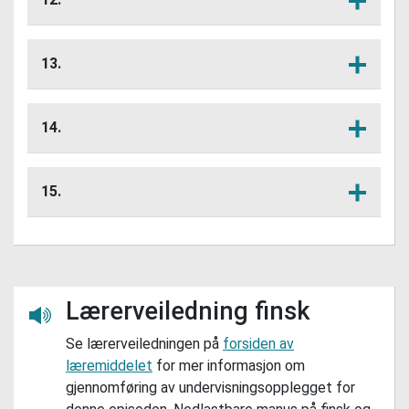
på finsk.
Korleis prøver Eeva å få kontakt med
Lytt her
bestemora si?
13.
Kva song spelar Aaron på trommer?
Lytt her
Svar på finsk.
14.
Lag din eigen plan for å redde elva og
Lytt her
fortel om planen til læringspartnaren din
15.
eller klassen.
Laks kan leve både i elver og i havet.
Lytt her
Korleis er dette mogleg? Finn ut meir om
livssyklusen til laksen og skriv eit
faktaark om han.
Lærerveiledning finsk
Lytt her
Se lærerveiledningen på
forsiden av
læremiddelet
for mer informasjon om
gjennomføring av undervisningsopplegget for