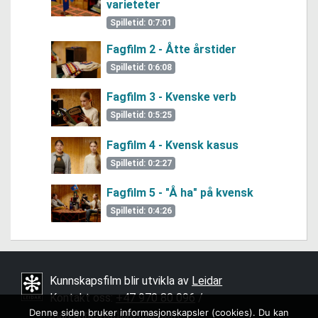
varieteter
Spilletid: 0:7:01
Fagfilm 2 - Åtte årstider
Spilletid: 0:6:08
Fagfilm 3 - Kvenske verb
Spilletid: 0:5:25
Fagfilm 4 - Kvensk kasus
Spilletid: 0:2:27
Fagfilm 5 - "Å ha" på kvensk
Spilletid: 0:4:26
Kunnskapsfilm blir utvikla av
Leidar
Kontakt oss:
+47 970 80 096
/ ­
Denne siden bruker informasjonskapsler (cookies). Du kan
mari.finnestad@leidar.com