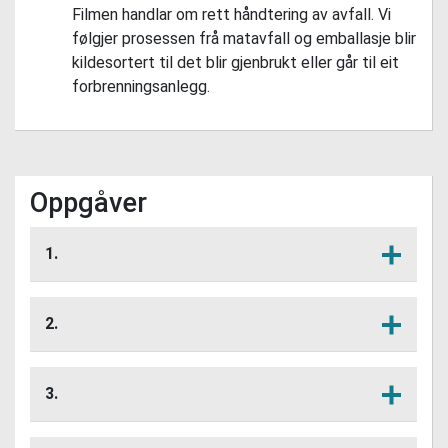
Filmen handlar om rett håndtering av avfall. Vi
følgjer prosessen frå matavfall og emballasje blir
kildesortert til det blir gjenbrukt eller går til eit
forbrenningsanlegg.
Oppgåver
1.
Kva er organisk avfall?
Lytt her
2.
Kva er forskjellen på gjenbruk og
Lytt her
gjenvinning?
3.
Sorter følgjande avfall i dei følgjande
Lytt her