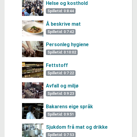
Helse og kosthold
Eggeskall
Spilletid: 0:8:44
Kjele
Stekepanne
Å beskrive mat
Elektrisk avfall
Spilletid: 0:7:42
Personleg hygiene
Spilletid: 0:10:02
Fettstoff
Spilletid: 0:7:22
Avfall og miljø
Spilletid: 0:9:23
Bakarens eige språk
Spilletid: 0:9:51
Sjukdom frå mat og drikke
Spilletid: 0:7:53