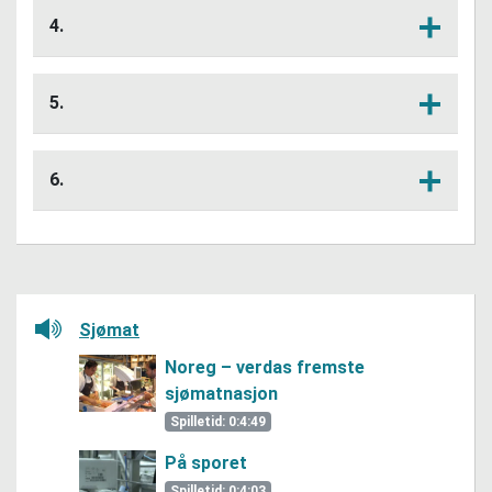
om merking og sporing av fisk?
4.
Kva slags informasjon og
Lytt her
dokumentasjon treng du for å kunne
5.
svare på spørsmål om fersk sjømat
som vert seld i fiskedisken?
Gi døme på kva ei etikett på
Lytt her
fiskeprodukter kan fortelje om opphav
6.
og innhald.
Korleis kan ein spore tilbake til
Lytt her
smittekjelda dersom ein gjest blir sjuk
etter å ha ete fisk på ein restaurant?
Lytt her
Sjømat
Noreg – verdas fremste
sjømatnasjon
Spilletid: 0:4:49
På sporet
Spilletid: 0:4:03