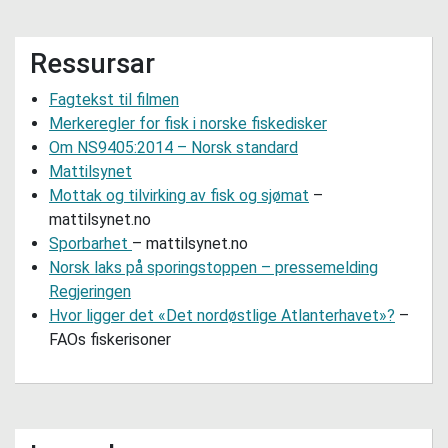
Ressursar
Fagtekst til filmen
Merkeregler for fisk i norske fiskedisker
Om NS9405:2014 – Norsk standard
Mattilsynet
Mottak og tilvirking av fisk og sjømat
–
mattilsynet.no
Sporbarhet
– mattilsynet.no
Norsk laks på sporingstoppen – pressemelding
Regjeringen
Hvor ligger det «Det nordøstlige Atlanterhavet»?
–
FAOs fiskerisoner