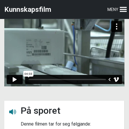
Hopp
Hopp
Kunnskapsfilm
MENY
til
til
hovedmeny
hovedinnhold
På sporet
Lytt her
Denne filmen tar for seg følgjande: