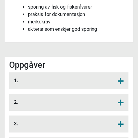
sporing av fisk og fiskeråvarer
praksis for dokumentasjon
merkekrav
aktørar som ønskjer god sporing
Oppgåver
1.
Hva trur du ein forbrukar ønskjer å vite
Lytt her
om fisken han kjøper?
2.
Hva ønskjer ein grossist eller restaurant
Lytt her
å vite om fisken som kjøpast?
3.
Kva betydning har forskrifter og reglar
Lytt her