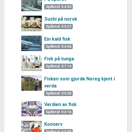
Spilletid: 0:4:03
Sushi på norsk
Spilletid: 0:5:27
Ein kald fisk
Spilletid: 0:4:56
Fisk på tunga
Spilletid: 0:7:14
Fisken som gjorde Noreg kjent i
verda
Spilletid: 0:5:50
Verdien av fisk
Spilletid: 0:4:16
Konserv
Spilletid: 0:5:05