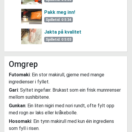
Pakk meg inn!
Spilletid: 0:5:34
Jakta på kvalitet
Spilletid: 0:5:03
Omgrep
Futomaki
: Ein stor makirull, gjerne med mange
ingredienser i fyllet.
Gari
: Syltet ingefær. Brukast som ein frisk munnrenser
mellom sushibitene.
Gunkan
: Ein liten nigiri med nori rundt, ofte fylt opp
med rogn av laks eller kråkebolle.
Hosomaki
: Ein tynn makirull med kun éin ingrediens
som fyll i risen.