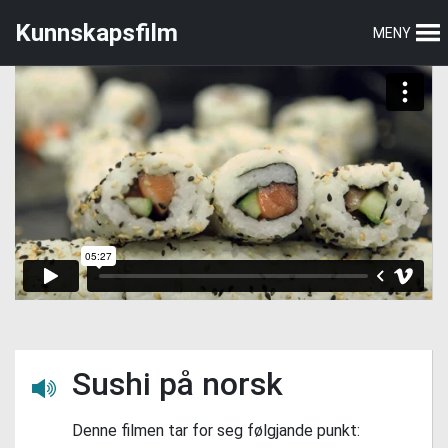
Hopp
Hopp
Kunnskapsfilm
MENY
til
til
hovedmeny
hovedinnhold
Sushi på norsk
Lytt her
Denne filmen tar for seg følgjande punkt: