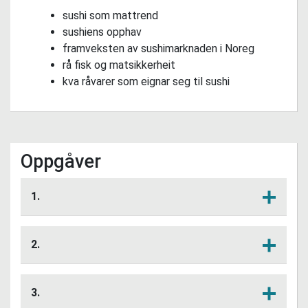
sushi som mattrend
sushiens opphav
framveksten av sushimarknaden i Noreg
rå fisk og matsikkerheit
kva råvarer som eignar seg til sushi
Oppgåver
1.
Kva kvalitetskrav stillast til sjømat som
Lytt her
skal brukast til sushi?
2.
Korleis vil du jobbe for å sikre at
Lytt her
produksjon av sushi tilfredsstiller
3.
gjeldande hygienekrav?