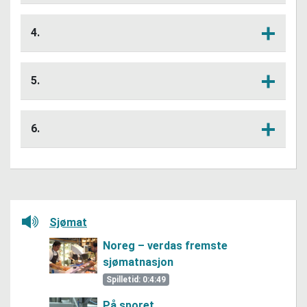
Kva gjer det mogleg at rå oppdrettslaks
Lytt her
frå Noreg kan brukast til sushi utan å
4.
fryse det ned fyrst?
Korleis vil du behandle sjømat som skal
Lytt her
brukast til sushi eller sashimi?
5.
Kva råd vil du gi ein kunde som lurer på
Lytt her
kva fisk og kva skalldyr han skal velje til
6.
sushi?
Kva fiskeslag ville du sjølv likt å prøve på
Lytt her
sushi eller som sashimi? Grunngje vala
dine.
Lytt her
Sjømat
Noreg – verdas fremste
sjømatnasjon
Spilletid: 0:4:49
På sporet