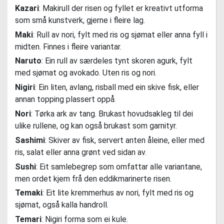
Kazari
: Makirull der risen og fyllet er kreativt utforma
som små kunstverk, gjerne i fleire lag.
Maki
: Rull av nori, fylt med ris og sjømat eller anna fyll i
midten. Finnes i fleire variantar.
Naruto
: Ein rull av særdeles tynt skoren agurk, fylt
med sjømat og avokado. Uten ris og nori.
Nigiri
: Ein liten, avlang, risball med ein skive fisk, eller
annan topping plassert oppå.
Nori
: Tørka ark av tang. Brukast hovudsakleg til dei
ulike rullene, og kan også brukast som garnityr.
Sashimi
: Skiver av fisk, servert anten åleine, eller med
ris, salat eller anna grønt ved sidan av.
Sushi
: Eit samlebegrep som omfattar alle variantane,
men ordet kjem frå den eddikmarinerte risen.
Temaki
: Eit lite kremmerhus av nori, fylt med ris og
sjømat, også kalla handroll.
Temari
: Nigiri forma som ei kule.