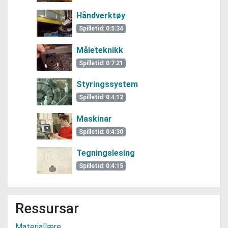
Håndverktøy
Spilletid: 0:5:34
Måleteknikk
Spilletid: 0:7:21
Styringssystem
Spilletid: 0:4:12
Maskinar
Spilletid: 0:4:30
Tegningslesing
Spilletid: 0:4:15
Ressursar
Materiallære