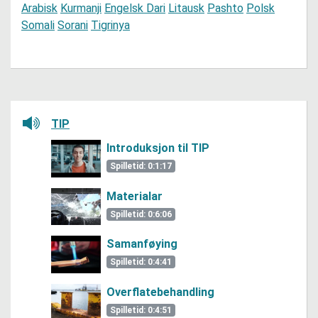
Arabisk
Kurmanji
Engelsk
Dari
Litausk
Pashto
Polsk
Somali
Sorani
Tigrinya
Lytt her
TIP
Introduksjon til TIP
Spilletid: 0:1:17
Materialar
Spilletid: 0:6:06
Samanføying
Spilletid: 0:4:41
Overflatebehandling
Spilletid: 0:4:51