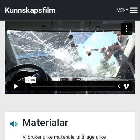
Hopp
Hopp
Kunnskapsfilm
MENY
til
til
hovedmeny
hovedinnhold
Materialar
Lytt her
Vi bruker ulike materiale til å lage ulike