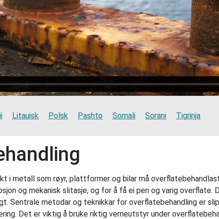
i
Litauisk
Polsk
Pashto
Somali
Sorani
Tigrinja
ehandling
t i metall som røyr, plattformer og bilar må overflatebehandlast.
jon og mekanisk slitasje, og for å få ei pen og varig overflate. D
elagt. Sentrale metodar og teknikkar for overflatebehandling er s
ering. Det er viktig å bruke riktig verneutstyr under overflatebeha