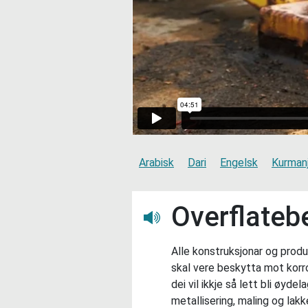
Arabisk
Dari
Engelsk
Kurmanj
Overflateb
Lytt her
Alle konstruksjonar og produk
skal vere beskytta mot korros
dei vil ikkje så lett bli øyd
metallisering, maling og lakk