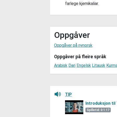
farlege kjemikaliar.
Oppgåver
Oppgåver på nynorsk
Oppgåver på fleire språk
Arabisk
Dari
Engelsk
Litausk
Kurma
Lytt her
TIP
Introduksjon til
Spilletid: 0:1:17