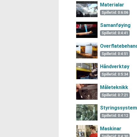
Materialar
Spilletid: 0:6:06
Samanføying
Spilletid: 0:4:41
Overflatebehand
Spilletid: 0:4:51
Håndverktøy
Spilletid: 0:5:34
Måleteknikk
Spilletid: 0:7:21
Styringssystem
Spilletid: 0:4:12
Maskinar
Spilletid: 0:4:30