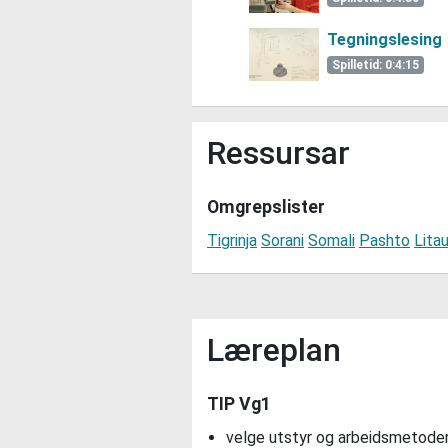
Tegningslesing
Spilletid: 0:4:15
Ressursar
Omgrepslister
Tigrinja
Sorani
Somali
Pashto
Litau
Læreplan
TIP Vg1
velge utstyr og arbeidsmetoder