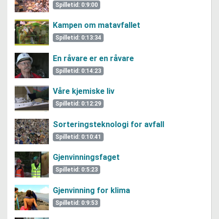
Spilletid: 0:9:00
Kampen om matavfallet
Spilletid: 0:13:34
En råvare er en råvare
Spilletid: 0:14:23
Våre kjemiske liv
Spilletid: 0:12:29
Sorteringsteknologi for avfall
Spilletid: 0:10:41
Gjenvinningsfaget
Spilletid: 0:5:23
Gjenvinning for klima
Spilletid: 0:9:53