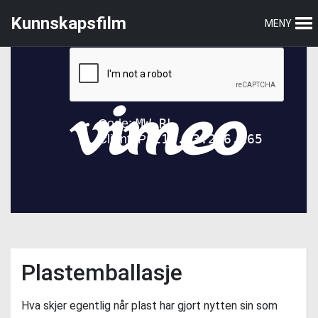
Hopp
Hopp
Kunnskapsfilm
MENY
til
til
hovedmeny
hovedinnhold
Plastemballasje
Hva skjer egentlig når plast har gjort nytten sin som