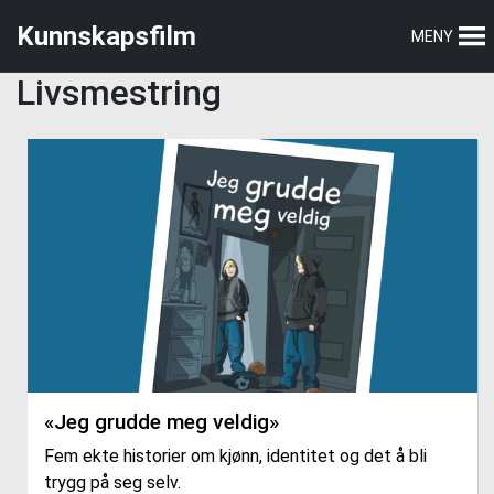
Hopp
Hopp
Kunnskapsfilm
MENY
til
til
hovedmeny
hovedinnhold
Livsmestring
«Jeg grudde meg veldig»
Fem ekte historier om kjønn, identitet og det å bli
trygg på seg selv.