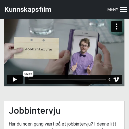
Hopp
Hopp
Kunnskapsfilm
MENY
til
til
hovedmeny
hovedinnhold
Jobbintervju
Har du noen gang vært på et jobbintervju? I denne litt