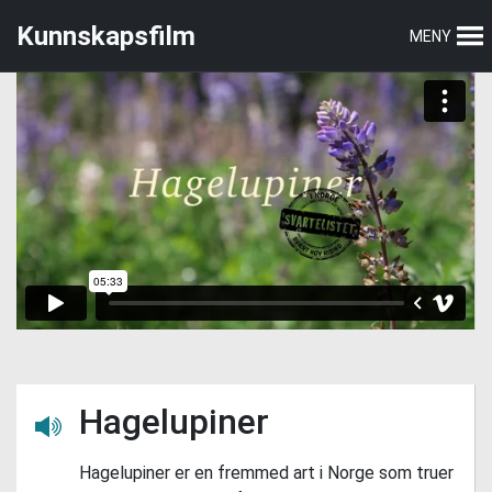
Hopp
Hopp
Kunnskapsfilm
MENY
til
til
hovedmeny
hovedinnhold
Hagelupiner
Lytt her
Hagelupiner er en fremmed art i Norge som truer