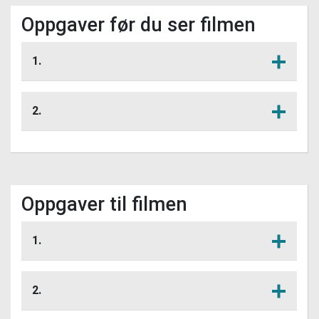
Oppgaver før du ser filmen
1.
Beskriv hvordan lupiner ser ut.
Lytt her
2.
Hvor vokser det lupiner i ditt
Lytt her
nærområde? Drøft gjerne oppgavene
med flere i din klasse.
Oppgaver til filmen
1.
Hvorfor har hagelupiner et
Lytt her
konkurransefortrinn i forhold til andre
2.
arter?
Andre erteplanter som rødkløver og
Lytt her