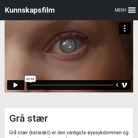
Hopp
Hopp
Kunnskapsfilm
MENY
til
til
hovedmeny
hovedinnhold
Grå stær
Grå stær (katarakt) er den vanligste øyesykdommen og