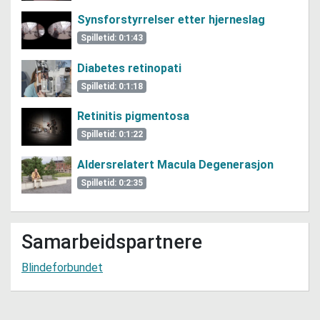
Synsforstyrrelser etter hjerneslag
Spilletid: 0:1:43
Diabetes retinopati
Spilletid: 0:1:18
Retinitis pigmentosa
Spilletid: 0:1:22
Aldersrelatert Macula Degenerasjon
Spilletid: 0:2:35
Samarbeidspartnere
Blindeforbundet