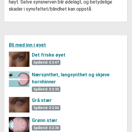
høyt. Selve synsnerven blir ødelagt, og betydelige
skader i synsfeltet/blindhet kan oppstå.
Bli med inn i øyet
Det friske øyet
Spilletid: 0:3:47
Nærsynthet, langsynthet og skjeve
hornhinner
Spilletid: 0:2:35
Grå stær
Spilletid: 0:2:04
Grønn stær
Spilletid: 0:2:30