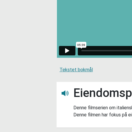
Tekstet bokmål
Eiendoms
Lytt her
Denne filmserien om italiens
Denne filmen har fokus på e