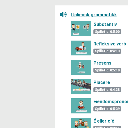
Lytt her
Italiensk grammatikk
Substantiv
Spilletid: 0:5:00
Refleksive verb
Spilletid: 0:4:13
Presens
Spilletid: 0:5:10
Piacere
Spilletid: 0:4:38
Eiendomspron
Spilletid: 0:5:39
É eller c`é