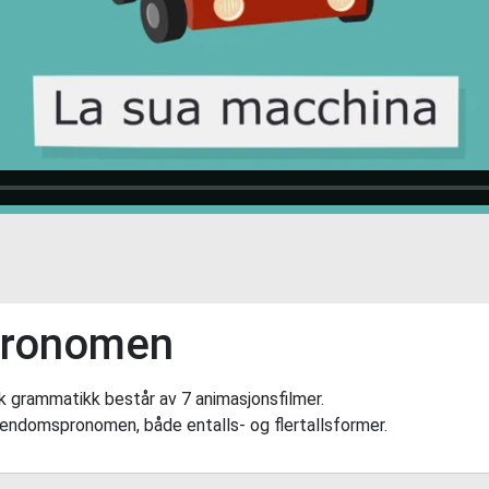
pronomen
k grammatikk består av 7 animasjonsfilmer.
iendomspronomen, både entalls- og flertallsformer.