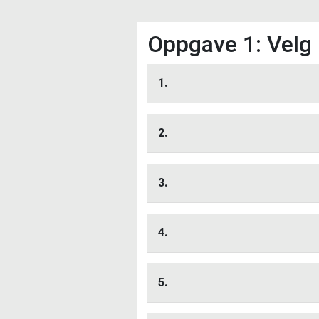
Oppgave 1: Velg r
1.
Lytt her
2.
Lytt her
3.
Lytt her
4.
Lytt her
5.
Lytt her