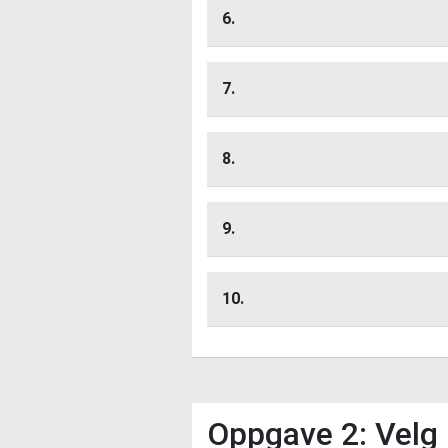
6.
Lytt her
7.
Lytt her
8.
Lytt her
9.
Lytt her
10.
Lytt her
Oppgave 2: Velg r