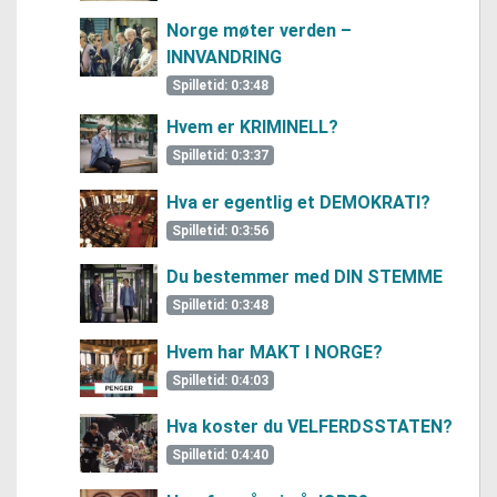
Norge møter verden –
INNVANDRING
Spilletid: 0:3:48
Hvem er KRIMINELL?
Spilletid: 0:3:37
Hva er egentlig et DEMOKRATI?
Spilletid: 0:3:56
Du bestemmer med DIN STEMME
Spilletid: 0:3:48
Hvem har MAKT I NORGE?
Spilletid: 0:4:03
Hva koster du VELFERDSSTATEN?
Spilletid: 0:4:40