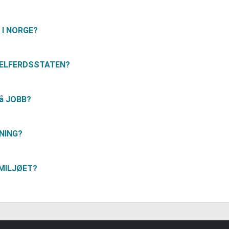
 I NORGE?
 VELFERDSSTATEN?
på JOBB?
NING?
r MILJØET?