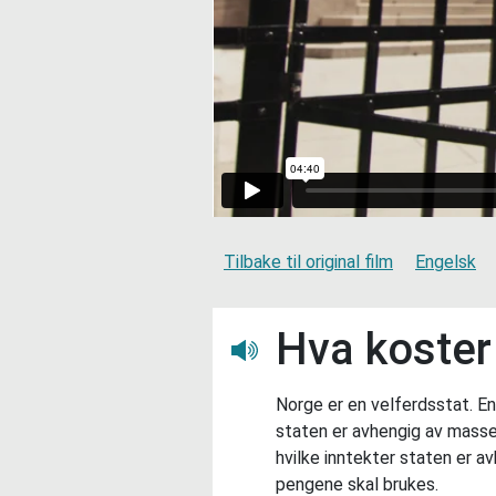
Tilbake til original film
Engelsk
Hva koste
Lytt her
Norge er en velferdsstat. E
staten er avhengig av masse 
hvilke inntekter staten er a
pengene skal brukes.