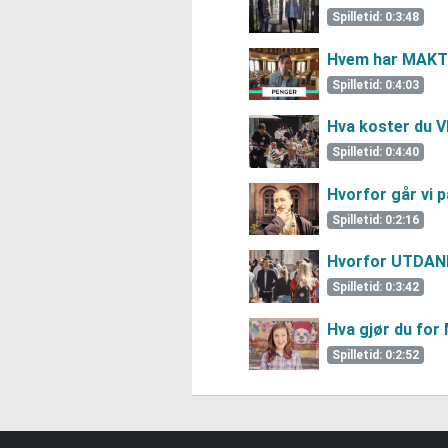
Spilletid: 0:3:48
Hvem har MAKT
Spilletid: 0:4:03
Hva koster du
Spilletid: 0:4:40
Hvorfor går vi 
Spilletid: 0:2:16
Hvorfor UTDAN
Spilletid: 0:3:42
Hva gjør du fo
Spilletid: 0:2:52