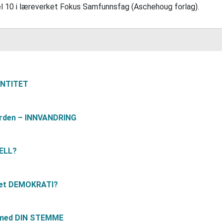
tel 10 i læreverket Fokus Samfunnsfag (Aschehoug forlag).
ENTITET
rden – INNVANDRING
ELL?
g et DEMOKRATI?
med DIN STEMME