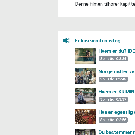
Denne filmen tilhører kapit
Lytt her
Fokus samfunnsfag
Hvem er du? ID
Spilletid: 0:3:34
Norge møter ve
Spilletid: 0:3:48
Hvem er KRIMIN
Spilletid: 0:3:37
Hva er egentli
Spilletid: 0:3:56
Du bestemmer 