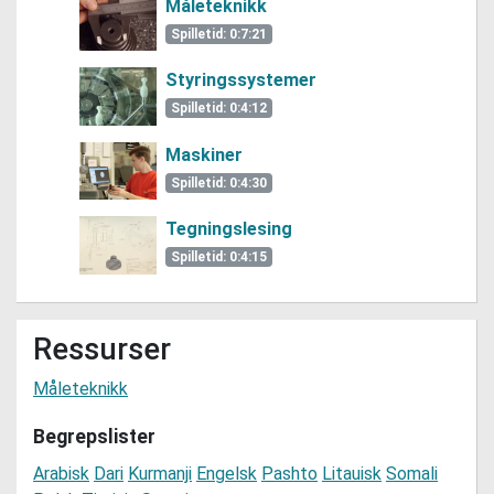
Måleteknikk
Spilletid: 0:7:21
Styringssystemer
Spilletid: 0:4:12
Maskiner
Spilletid: 0:4:30
Tegningslesing
Spilletid: 0:4:15
Ressurser
Måleteknikk
Begrepslister
Arabisk
Dari
Kurmanji
Engelsk
Pashto
Litauisk
Somali