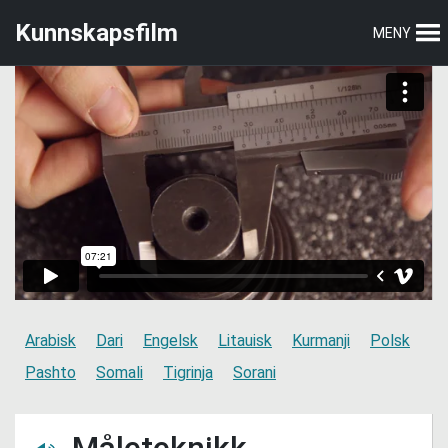
Hopp
Hopp
Kunnskapsfilm
MENY
til
til
hovedmeny
hovedinnhold
Arabisk
Dari
Engelsk
Litauisk
Kurmanji
Polsk
Pashto
Somali
Tigrinja
Sorani
Måleteknikk