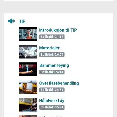
Lytt her
TIP
Introduksjon til TIP
Spilletid: 0:1:17
Materialer
Spilletid: 0:6:06
Sammenføying
Spilletid: 0:4:41
Overflatebehandling
Spilletid: 0:4:51
Håndverktøy
Spilletid: 0:5:34