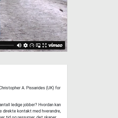
hristopher A. Pissarides (UK) for
antall ledige jobber? Hvordan kan
e direkte kontakt med hverandre,
er tid og ressurser, det skaper