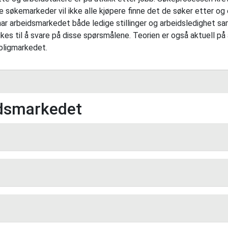
ke søkemarkeder vil ikke alle kjøpere finne det de søker etter og
r arbeidsmarkedet både ledige stillinger og arbeidsledighet sam
ukes til å svare på disse spørsmålene. Teorien er også aktuell p
oligmarkedet.
idsmarkedet
 i en jobb er sannsynligvis noe av det dyreste en bedrift 
n. Å ansette mennesker er derfor noe som krever både 
uke for lang tid, da taper bedriften penger på at man i
 at man får perioder med mange arbeidsledige og få jo
nge ledige jobber?
dsperspektiv for å ansette «riktig» menneske i en jobb fra man vet
r å minske søkefriksjonen i arbeidsmarkedet – at man 