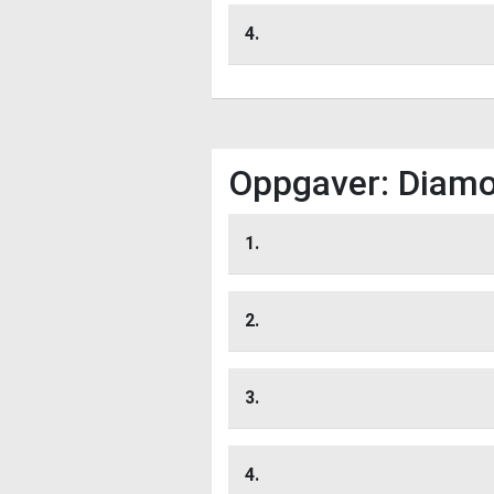
Lytt her
jobber og arbeidssøkere, 
4.
Hvor ønskelig ville det 
Lytt her
forhold til de som søker
Oppgaver: Diam
1.
I filmen så dere hvordan 
Lytt her
man endte opp med en ny 
2.
Paradox».
Hvor stor prisøkning me
Lytt her
Man skulle tro at når en selg
Hvor stor må søkekostna
3.
alltid. Hvorfor?
Hvordan tror de
Lytt her
4.