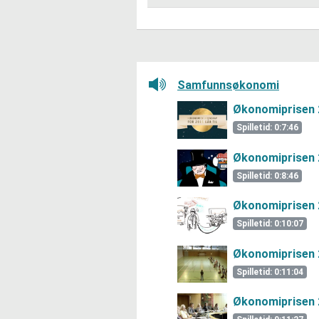
I hvilken grad mener dere
Lytt her
enkelte varer stiger i pr
Lytt her
Samfunnsøkonomi
Økonomiprisen 
Spilletid: 0:7:46
Økonomiprisen 
Spilletid: 0:8:46
Økonomiprisen 
Spilletid: 0:10:07
Økonomiprisen 
Spilletid: 0:11:04
Økonomiprisen 