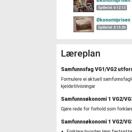
Økonomiprisen 
Spilletid: 0:12:13
Økonomiprisen 
Spilletid: 0:15:30
Læreplan
Samfunnsfag VG1/VG2 utfor
Formulere ei aktuell samfunnsfagle
kjeldetilvisningar
Samfunnsøkonomi 1 VG2/VG3
Gjøre rede for forhold som forklar
Samfunnsøkonomi 1 VG2/VG3
Forklare hvordan lønn fastsette