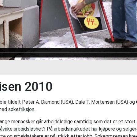
isen 2010
le tildelt Peter A. Diamond (USA), Dale T. Mortensen (USA) og C
ed søkefriksjon.
ange mennesker går arbeidsledige samtidig som det er et stort 
åvirke arbeidsløshet? På arbeidsmarkedet har kjøpere og selger
tte og arbeidstakere er på utkikk etter jobb. Søkeprosessen krev