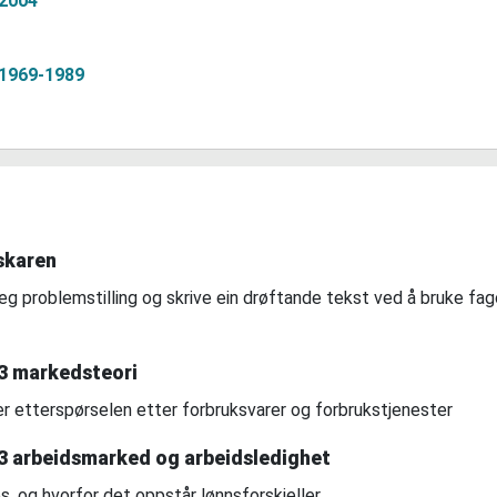
2004
1969-1989
skaren
g problemstilling og skrive ein drøftande tekst ved å bruke fag
 markedsteori
er etterspørselen etter forbruksvarer og forbrukstjenester
 arbeidsmarked og arbeidsledighet
s, og hvorfor det oppstår lønnsforskjeller