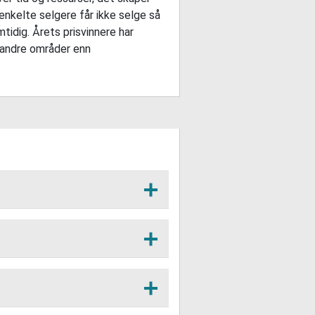
 enkelte selgere får ikke selge så
tidig. Årets prisvinnere har
å andre områder enn
kan gjøre, i alle fall hvis
tid og kompetanse.
kke har nok mennesker i
bber, og perioder med
 jobben blir ledig eller når nye
har samordning av ledige