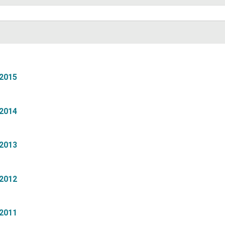
 prisen gjenspeiler kvaliteten på produktet – og kan det
is selv om etterspørselen stiger?
2015
2014
2013
2012
2011