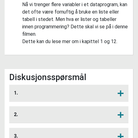
Nå vi trenger flere variabler i et dataprogram, kan
det ofte være fornuftig å bruke en liste eller
tabell i stedet. Men hva er lister og tabeller
innen programmering? Dette skal vi se på i denne
filmen.
Dette kan du lese mer om i kapittel 1 og 12.
Diskusjonsspørsmål
1.
Hva er forskjellen mellom variabler,
Lytt her
lister og tabeller?
2.
Kan du komme på et eksempel på når
Lytt her
det er greit å bruke en liste?
3.