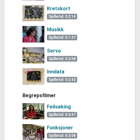
Kretskort
Spilletid: 0:2:14
Musikk
Spilletid: 0:1:37
Servo
Spilletid: 0:2:08
Inndata
Spilletid: 0:2:43
Begrepsfilmer
Feilsøking
Spilletid: 0:3:47
Funksjoner
Spilletid: 0:3:08