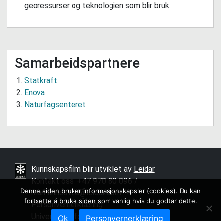
georessurser og teknologien som blir bruk.
Samarbeidspartnere
Statkraft
Enova
Naturfagsenteret
Kunnskapsfilm blir utviklet av
Leidar
Kontakt oss:
+47 970 80 096
/ ­
Denne siden bruker informasjonskapsler (cookies). Du kan
mari.finnestad@leidar.com
fortsette å bruke siden som vanlig hvis du godtar dette.
Personvernerklæring
Universell utforming
Ok
Personvernerklæring