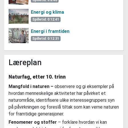
Spilletid: 0:8:46
Energi og klima
Spilletid: 0:12:41
Energi i framtiden
Spilletid: 0:12:31
Læreplan
Naturfag, etter 10. trinn
Mangfold i naturen –
observere og gi eksempler på
hvordan menneskelige aktiviteter har påvirket et
naturområde, identifisere ulike interessegruppers syn
på påvirkningen og foreslå tiltak som kan verne naturen
for framtidige generasjoner.
Fenomener og stoffer
– forklare hvordan vi kan