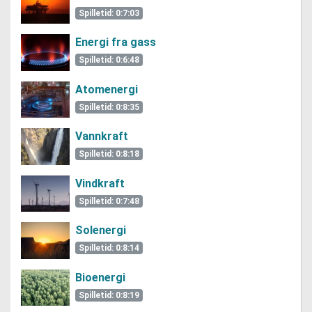
Spilletid: 0:7:03
Energi fra gass
Spilletid: 0:6:48
Atomenergi
Spilletid: 0:8:35
Vannkraft
Spilletid: 0:8:18
Vindkraft
Spilletid: 0:7:48
Solenergi
Spilletid: 0:8:14
Bioenergi
Spilletid: 0:8:19