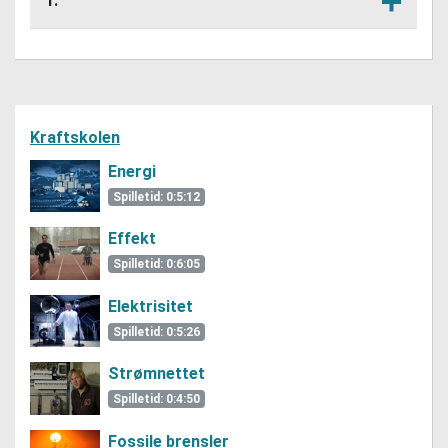
1.
Lytt her
Oppgaver til filmen – bokmål
Oppgaver til filmen – nynorsk
Oppgavene som ligger her tilhører en annen
Kraftskolen
film. Vi jobber med å rette feilen.
Energi
Spilletid: 0:5:12
Effekt
Spilletid: 0:6:05
Elektrisitet
Spilletid: 0:5:26
Strømnettet
Spilletid: 0:4:50
Fossile brensler