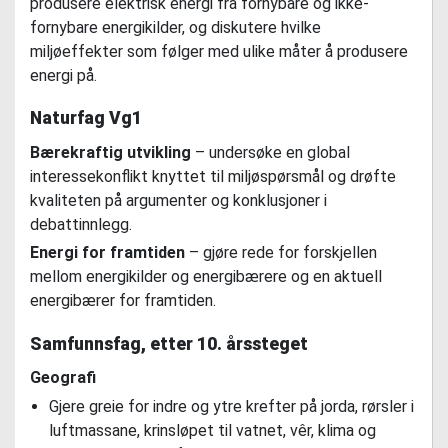
produsere elektrisk energi fra fornybare og ikke-
fornybare energikilder, og diskutere hvilke
miljøeffekter som følger med ulike måter å produsere
energi på.
Naturfag Vg1
Bærekraftig utvikling
– undersøke en global
interessekonflikt knyttet til miljøspørsmål og drøfte
kvaliteten på argumenter og konklusjoner i
debattinnlegg.
Energi for framtiden
– gjøre rede for forskjellen
mellom energikilder og energibærere og en aktuell
energibærer for framtiden.
Samfunnsfag, etter 10. årssteget
Geografi
Gjere greie for indre og ytre krefter på jorda, rørsler i
luftmassane, krinsløpet til vatnet, vêr, klima og