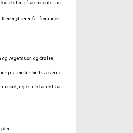
e kvaliteten på argumenter og
ell energibærer for framtiden
ima og vegetasjon og drøfte
reg og i andre land i verda og
mfunnet, og konfliktar det kan
mpler