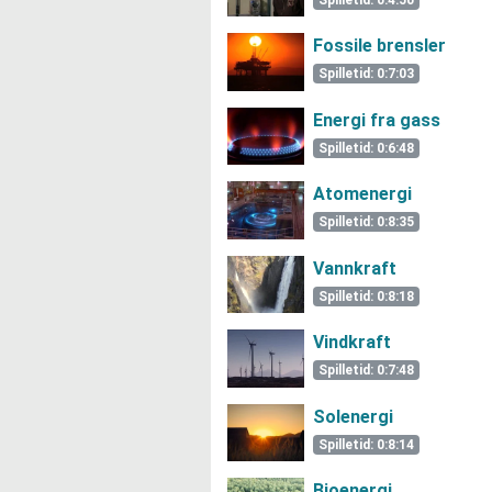
Fossile brensler
Spilletid: 0:7:03
Energi fra gass
Spilletid: 0:6:48
Atomenergi
Spilletid: 0:8:35
Vannkraft
Spilletid: 0:8:18
Vindkraft
Spilletid: 0:7:48
Solenergi
Spilletid: 0:8:14
Bioenergi