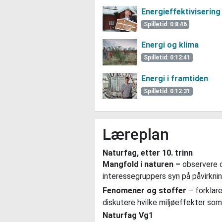
Energieffektivisering
Spilletid: 0:8:46
Energi og klima
Spilletid: 0:12:41
Energi i framtiden
Spilletid: 0:12:31
Læreplan
Naturfag, etter 10. trinn
Mangfold i naturen –
observere o
interessegruppers syn på påvirknin
Fenomener og stoffer
– forklare
diskutere hvilke miljøeffekter som
Naturfag Vg1